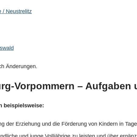
/ Neustrelitz
swald
ich Änderungen.
urg-Vorpommern
– Aufgaben 
 beispielsweise:
g der Erziehung und die Förderung von Kindern in Tages
gendliche und junge Volljährige zu leisten und über ergä