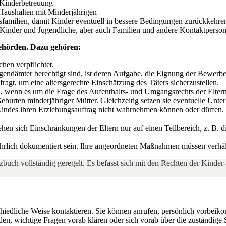
 Kinderbetreuung
Haushalten mit Minderjährigen
sfamilien, damit Kinder eventuell in bessere Bedingungen zurückkehr
Kinder und Jugendliche, aber auch Familien und andere Kontaktperson
Behörden. Dazu gehören:
hen verpflichtet.
endämter berechtigt sind, ist deren Aufgabe, die Eignung der Bewerbe
ragt, um eine altersgerechte Einschätzung des Täters sicherzustellen.
 wenn es um die Frage des Aufenthalts- und Umgangsrechts der Elternt
urten minderjähriger Mütter. Gleichzeitig setzen sie eventuelle Unt
indes ihren Erziehungsauftrag nicht wahrnehmen können oder dürfen.
en sich Einschränkungen der Eltern nur auf einen Teilbereich, z. B.
hrlich dokumentiert sein. Ihre angeordneten Maßnahmen müssen verhäl
zbuch vollständig geregelt. Es befasst sich mit den Rechten der Kinde
iedliche Weise kontaktieren. Sie können anrufen, persönlich vorbeiko
en, wichtige Fragen vorab klären oder sich vorab über die zuständige 