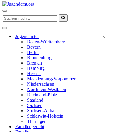
Navigationsmenü
Suchen
nach …
Navigationsmenü
Jugendämter
Baden-Württemberg
Bayern
Berlin
Brandenburg
Bremen
Hamburg
Hessen
Mecklenburg-Vorpommern
Niedersachsen
Nordrhein-Westfalen
Rheinland-Pfalz
Saarland
Sachsen
Sachsen-Anhalt
Schleswig-Holstein
Thüringen
Familiengericht
Familie